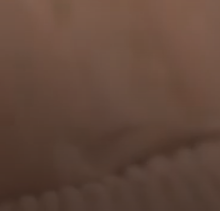
--
--