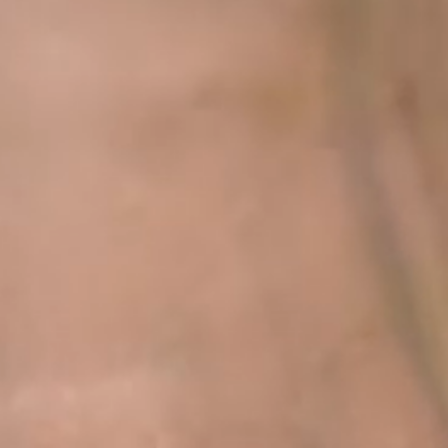
--
--