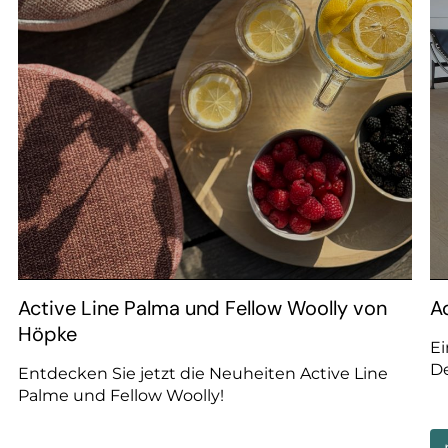
--
Active Line Palma und Fellow Woolly von
A
Höpke
E
D
Entdecken Sie jetzt die Neuheiten Active Line
Palme und Fellow Woolly!