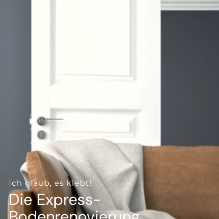
--
--
Ich glaub, es klebt!
Die Express-
Bodenrenovierung.