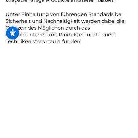
--
strapazierfähige Produkte entstehen lassen.
Unter Einhaltung von führenden Standards bei
Sicherheit und Nachhaltigkeit werden dabei die
Grenzen des Möglichen durch das
Experimentieren mit Produkten und neuen
Techniken stets neu erfunden.
Das Produktsortiment zeichnet sich nicht allein
durch ein großes Angebot an einzigartigen und
wunderschönen LVT-Bodenbelägen aus. Daneben
gibt es auch ein Angebot an Sauberlauffliesen, die
Schmutz und Feuchtigkeit bereits im
Eingangsbereich aufnehmen. Hinzu kommt
Amtico Carpet, eine Kollektion bestehend aus
einer vielfältigen Auswahl an Teppichfliesen. Carpet
ist in hohem Maße auf die LVT-Produkte
abgestimmt, wodurch ein lückenloses, integriertes
Programm geschaffen wurde. Durch das vielseitige
Angebot, was Amtico zu bieten hat, stehen
Kunden für die unterschiedlichsten und