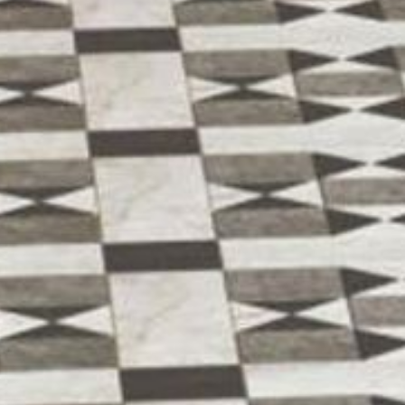
--
--