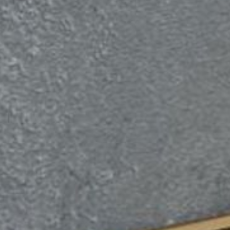
--
--