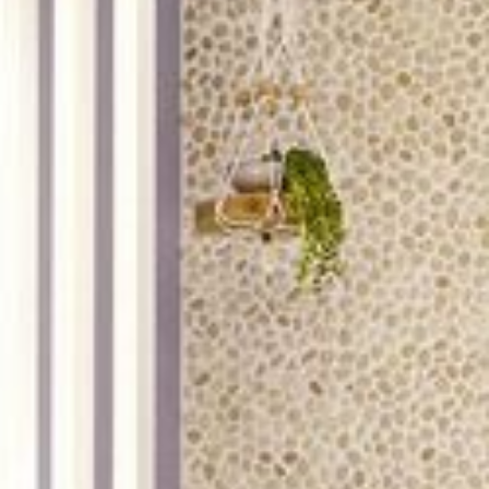
--
--