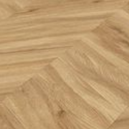
--
--